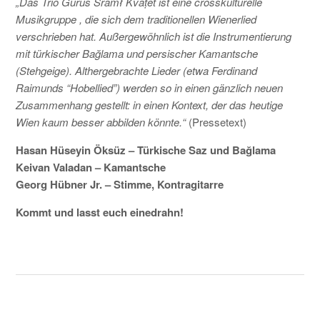
„Das Trio Gurus Šrâmł Kvaṭet ist eine crosskulturelle
Musikgruppe , die sich dem traditionellen Wienerlied
KONTAKT
verschrieben hat. Außergewöhnlich ist die Instrumentierung
mit türkischer Bağlama und persischer Kamantsche
(Stehgeige). Althergebrachte Lieder (etwa Ferdinand
Raimunds “Hobellied”) werden so in einen gänzlich neuen
Zusammenhang gestellt: in einen Kontext, der das heutige
Wien kaum besser abbilden könnte.“
(Pressetext)
Hasan Hüseyin Öksüz – Türkische Saz und Bağlama
Keivan Valadan – Kamantsche
Georg Hübner Jr. – Stimme, Kontragitarre
Kommt und lasst euch einedrahn!