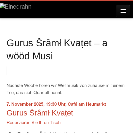
AKTUELLES
Gurus Šrâmł Kvaṭet – a
KONZERTE
wööd Musi
RESERVIERUNG
Nächste Woche hören wir Weltmusik von zuhause mit einem
Trio, das sich Quartett nennt:
ÜBER EINEDRAHN
7. November 2025, 19:30 Uhr, Café am Heumarkt
Gurus Šrâmł Kvaṭet
PRESSE
Reservieren Sie Ihren Tisch