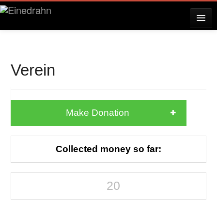
AKTUELLES
Verein
KONZERTE
Make Donation
RESERVIERUNG
Collected money so far:
ÜBER EINEDRAHN
20
PRESSE