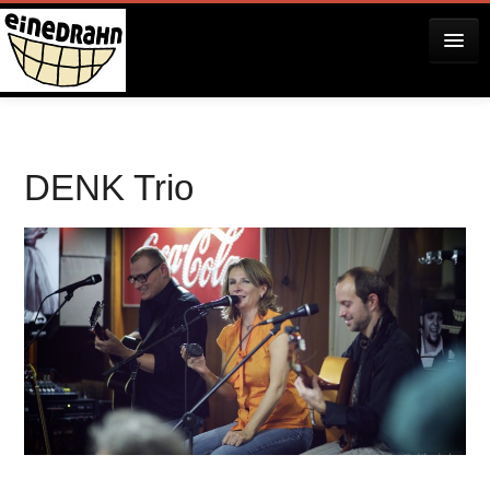
AKTUELLES
DENK Trio
KONZERTE
RESERVIERUNG
ÜBER EINEDRAHN
PRESSE