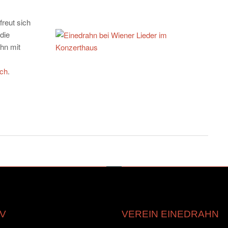
reut sich
die
hn mit
ich
.
V
VEREIN EINEDRAHN