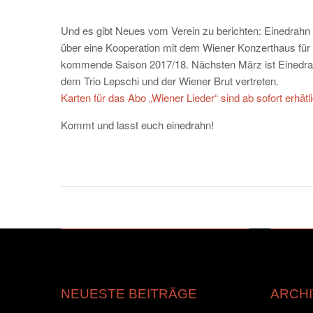
Und es gibt Neues vom Verein zu berichten: Einedrahn f
über eine Kooperation mit dem Wiener Konzerthaus für 
kommende Saison 2017/18. Nächsten März ist Einedra
dem Trio Lepschi und der Wiener Brut vertreten.
Karten für das Abo „Wiener Lieder“ sind ab sofort erhätl
Kommt und lasst euch einedrahn!
NEUESTE BEITRÄGE
ARCHI