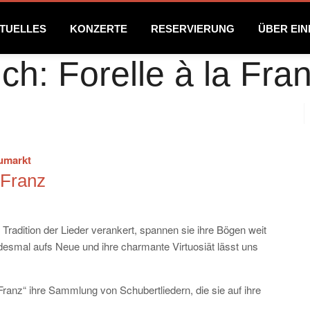
TUELLES
KONZERTE
RESERVIERUNG
ÜBER EI
ich: Forelle à la Fra
eumarkt
a Franz
r Tradition der Lieder verankert, spannen sie ihre Bögen weit
edesmal aufs Neue und ihre charmante Virtuosiät lässt uns
ranz“ ihre Sammlung von Schubertliedern, die sie auf ihre