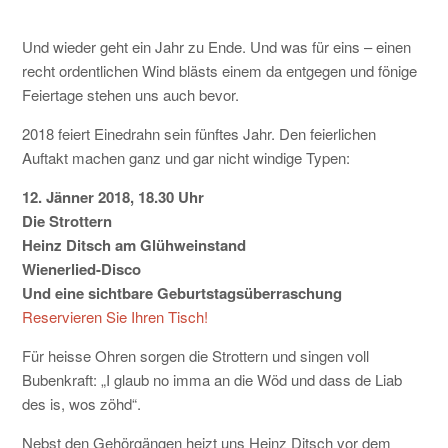
KONTAKT
Und wieder geht ein Jahr zu Ende. Und was für eins – einen
recht ordentlichen Wind blästs einem da entgegen und fönige
Feiertage stehen uns auch bevor.
2018 feiert Einedrahn sein fünftes Jahr. Den feierlichen
Auftakt machen ganz und gar nicht windige Typen:
12. Jänner 2018, 18.30 Uhr
Die Strottern
Heinz Ditsch am Glühweinstand
Wienerlied-Disco
Und eine sichtbare Geburtstagsüberraschung
Reservieren Sie Ihren Tisch!
Für heisse Ohren sorgen die Strottern und singen voll
Bubenkraft:
„I glaub no imma an die Wöd und dass de Liab
des is, wos zöhd“
.
Nebst den Gehörgängen heizt uns Heinz Ditsch vor dem