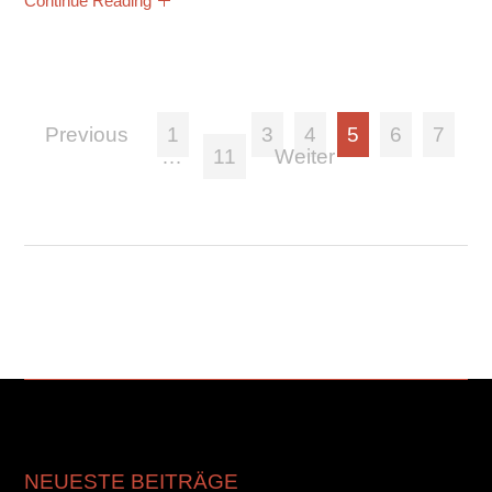
Continue Reading
Previous
1
…
3
4
5
6
7
…
11
Weiter
NEUESTE BEITRÄGE