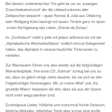
Bei diesem urwienerischen Trio geht es um an „kaasigen
Drascheekeksimond“ der die Liebestrunkenen aller
Zeitepochen bewacht – quasi Romeo & Julia aus Ottakring
oder Wolfgang Kühn besingt mit rauem Timbre ganz im dylan
´schen Nichtgesang das Leben „Drenta da Donau“.
Im „Dorftratsch“ treibt´s jede mit jedem während wir mit der
„Alphabetische Weinherbstbilanz“ endlich einmal Gelegenheit
haben, das Alphabet in veranschaulichter Trinkmanier zu
vertiefen.
Zur Wachauerin führen uns also wieder auf die tiefgründigen
Wienerliedpfade. Ihre erste CD „Kalmuk“ schlug bei uns so
ein, dass es gleich einige Jahre dauerte, bis sie sich an den
Folgetonträger heranwagten. Mit „In meine Wöd“ und „Ka
gmahde Wiesn“ beweisen die drei, dass sie aus der Szene
nicht mehr wegzudenken sind.
Dunkelgraue Lieder, fröhliche und manchmal frivole Gstanzln,
liebliche Melodien, bitterböse Texte aber immer eine große