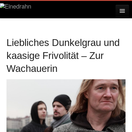
AKTUELLES
Liebliches Dunkelgrau und
KONZERTE
kaasige Frivolität – Zur
Wachauerin
RESERVIERUNG
ÜBER EINEDRAHN
PRESSE